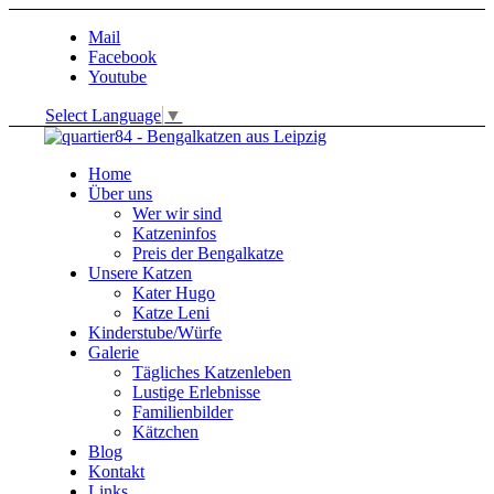
Mail
Facebook
Youtube
Select Language
▼
Home
Über uns
Wer wir sind
Katzeninfos
Preis der Bengalkatze
Unsere Katzen
Kater Hugo
Katze Leni
Kinderstube/Würfe
Galerie
Tägliches Katzenleben
Lustige Erlebnisse
Familienbilder
Kätzchen
Blog
Kontakt
Links