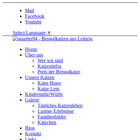
Mail
Facebook
Youtube
Select Language
▼
Home
Über uns
Wer wir sind
Katzeninfos
Preis der Bengalkatze
Unsere Katzen
Kater Hugo
Katze Leni
Kinderstube/Würfe
Galerie
Tägliches Katzenleben
Lustige Erlebnisse
Familienbilder
Kätzchen
Blog
Kontakt
Links